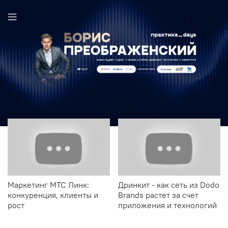
Маркетинг МТС Линк:
Дринкит - как сеть из Dodo
конкуренция, клиенты и
Brands растет за счет
рост
приложения и технологий