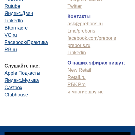
Rutube
Twitter
Яндекс.Дзен
Контакты
LinkedIn
ask@preboris.ru
ВКонтакте
t.me/preboris
VC.ru
facebook.com/preboris
Facebook/Практика
preboris.ru
RB.ru
Linkedin
О наших эфирах пишут:
Слушайте нас:
New Retail
Apple Подкасты
Retail.ru
Яндекс.Музыка
РБК Pro
Castbox
и многие другие
Clubhouse