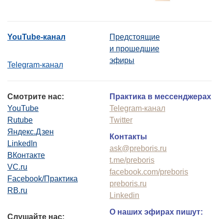
YouTube-канал
Предстоящие
и прошедшие
эфиры
Telegram-канал
Смотрите нас:
Практика в мессенджерах
YouTube
Telegram-канал
Rutube
Twitter
Яндекс.Дзен
Контакты
LinkedIn
ask@preboris.ru
ВКонтакте
t.me/preboris
VC.ru
facebook.com/preboris
Facebook/Практика
preboris.ru
RB.ru
Linkedin
О наших эфирах пишут:
Слушайте нас: