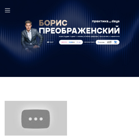
«Безумно. Крутая шаурма» в выпуске ПрактикаDays