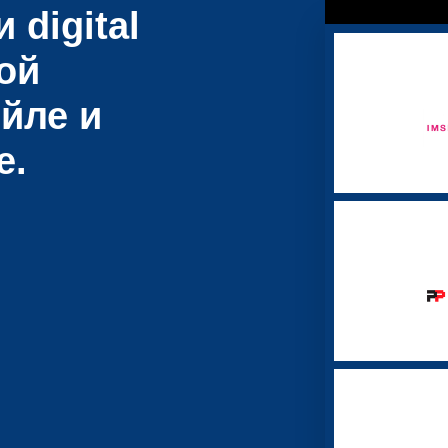
 digital
ой
йле и
е.