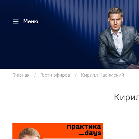
Меню
Главная
Гости эфиров
Кирилл Касимский
Кирил