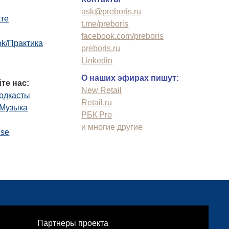
n
ask@preboris.ru
кте
t.me/preboris
facebook.com/preboris
k/Практика
preboris.ru
Linkedin
О наших эфирах пишут:
те нас:
New Retail
одкасты
Retail.ru
.Музыка
РБК Pro
и многие другие
use
Партнеры проекта