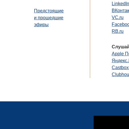
LinkedI
ВКонта
Предстоящие
VC.ru
и прошедшие
Faceboo
эфиры
RB.ru
Слушай
Apple П
Яндекс
Castbox
Clubho