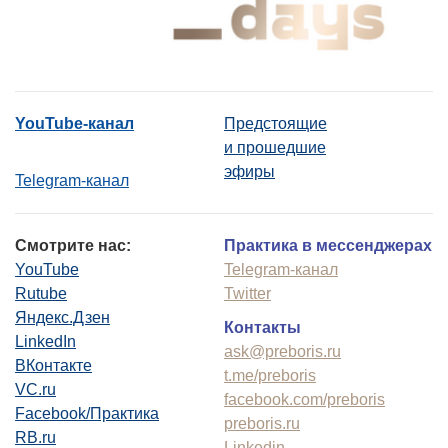
YouTube-канал
Предстоящие
и прошедшие
эфиры
Telegram-канал
Смотрите нас:
Практика в мессенджерах
YouTube
Telegram-канал
Rutube
Twitter
Яндекс.Дзен
Контакты
LinkedIn
ask@preboris.ru
ВКонтакте
t.me/preboris
VC.ru
facebook.com/preboris
Facebook/Практика
preboris.ru
RB.ru
Linkedin