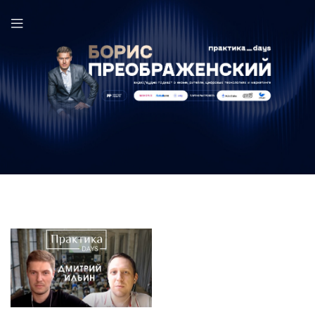
Дмитрий Ильин в выпуске ПрактикаDays