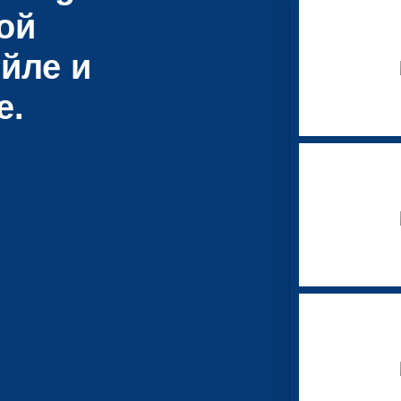
ой
йле и
е.