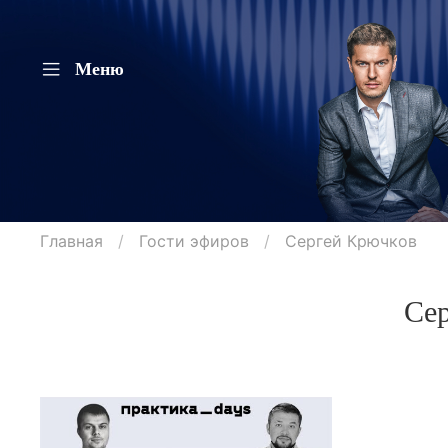
Меню
Главная
Гости эфиров
Сергей Крючков
Сер