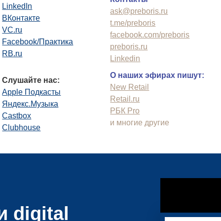
LinkedIn
ask@preboris.ru
ВКонтакте
t.me/preboris
VC.ru
facebook.com/preboris
Facebook/Практика
preboris.ru
RB.ru
Linkedin
О наших эфирах пишут:
Слушайте нас:
New Retail
Apple Подкасты
Retail.ru
Яндекс.Музыка
РБК Pro
Castbox
и многие другие
Clubhouse
 digital