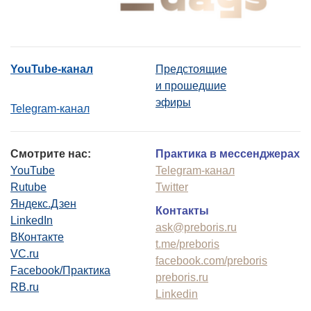
YouTube-канал
Предстоящие
и прошедшие
эфиры
Telegram-канал
Смотрите нас:
Практика в мессенджерах
YouTube
Telegram-канал
Rutube
Twitter
Яндекс.Дзен
Контакты
LinkedIn
ask@preboris.ru
ВКонтакте
t.me/preboris
VC.ru
facebook.com/preboris
Facebook/Практика
preboris.ru
RB.ru
Linkedin