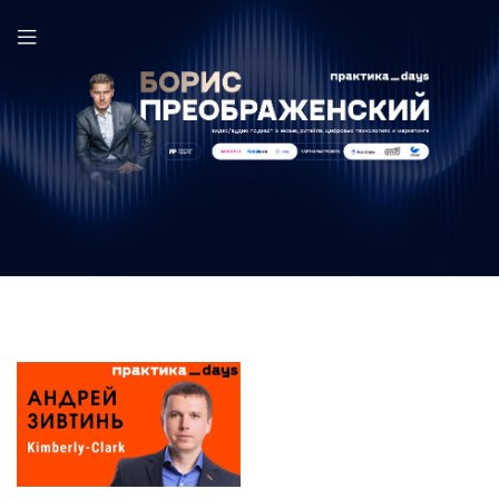
Андрей Зивтинь в выпуске ПрактикаDays