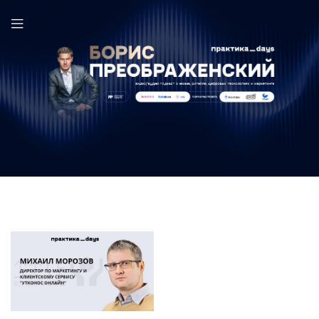
Утконос Онлайн в выпуске ПрактикаDays