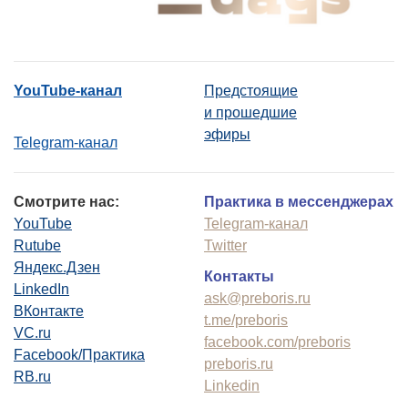
YouTube-канал
Предстоящие
и прошедшие
эфиры
Telegram-канал
Смотрите нас:
Практика в мессенджерах
YouTube
Telegram-канал
Rutube
Twitter
Яндекс.Дзен
Контакты
LinkedIn
ask@preboris.ru
ВКонтакте
t.me/preboris
VC.ru
facebook.com/preboris
Facebook/Практика
preboris.ru
RB.ru
Linkedin