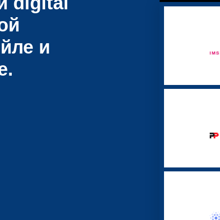
 digital
ой
йле и
е.