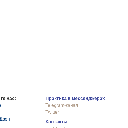
те нас:
Практика в мессенджерах
e
Telegram-канал
Twitter
.Дзен
Контакты
n