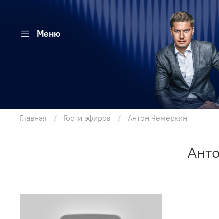
Меню
Главная
Гости эфиров
Антон Чемёркин
Анто