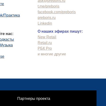
ask@preboris.ru
кте
t.me/preboris
facebook.com/preboris
k/Практика
preboris.ru
Linkedin
О наших эфирах пишут:
те нас:
New Retail
одкасты
Retail.ru
.Музыка
РБК Pro
и многие другие
use
Партнеры проекта