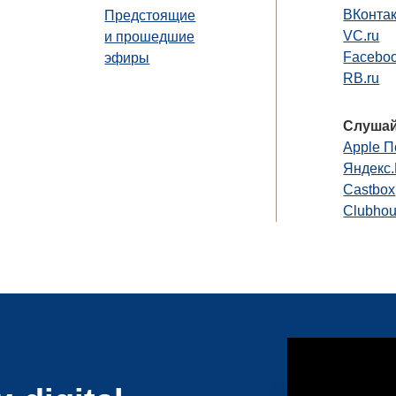
ВКонта
Предстоящие
VC.ru
и прошедшие
Faceboo
эфиры
RB.ru
Слушай
Apple П
Яндекс
Castbox
Clubho