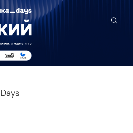
аDays