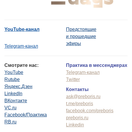
YouTube-канал
Предстоящие
и прошедшие
эфиры
Telegram-канал
Смотрите нас:
Практика в мессенджерах
YouTube
Telegram-канал
Rutube
Twitter
Яндекс.Дзен
Контакты
LinkedIn
ask@preboris.ru
ВКонтакте
t.me/preboris
VC.ru
facebook.com/preboris
Facebook/Практика
preboris.ru
RB.ru
Linkedin