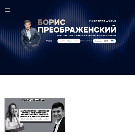
Юлия Шамеева в выпуске ПрактикаDays