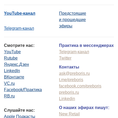
YouTube-канал
Предстоящие
и прошедшие
эфиры
Telegram-канал
Смотрите нас:
Практика в мессенджерах
YouTube
Telegram-канал
Rutube
Twitter
Яндекс.Дзен
Контакты
LinkedIn
ask@preboris.ru
ВКонтакте
t.me/preboris
VC.ru
facebook.com/preboris
Facebook/Практика
preboris.ru
RB.ru
Linkedin
О наших эфирах пишут:
Слушайте нас:
New Retail
Apple Подкасты