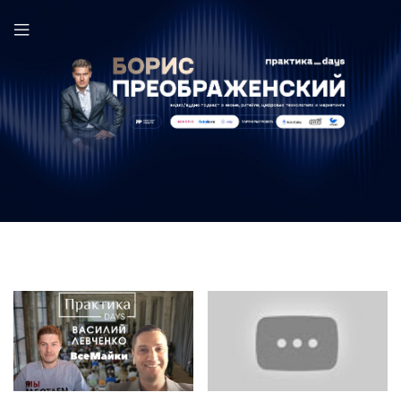
ВсеМайки в выпуске ПрактикаDays