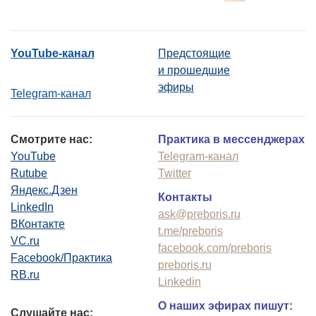
YouTube-канал
Предстоящие
и прошедшие
эфиры
Telegram-канал
Смотрите нас:
Практика в мессенджерах
YouTube
Telegram-канал
Rutube
Twitter
Яндекс.Дзен
Контакты
LinkedIn
ask@preboris.ru
ВКонтакте
t.me/preboris
VC.ru
facebook.com/preboris
Facebook/Практика
preboris.ru
RB.ru
Linkedin
О наших эфирах пишут:
Слушайте нас: