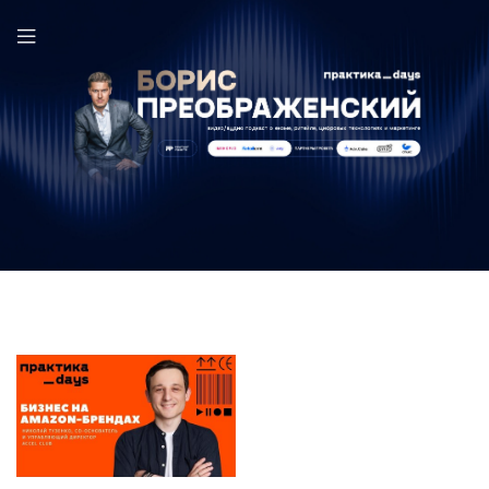
Николай Тузенко в выпуске ПрактикаDays