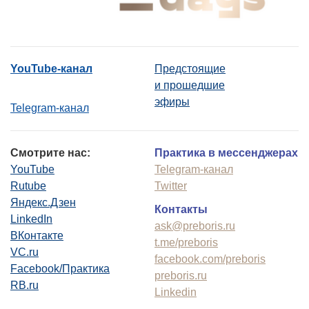
YouTube-канал
Предстоящие
и прошедшие
эфиры
Telegram-канал
Смотрите нас:
Практика в мессенджерах
YouTube
Telegram-канал
Rutube
Twitter
Яндекс.Дзен
Контакты
LinkedIn
ask@preboris.ru
ВКонтакте
t.me/preboris
VC.ru
facebook.com/preboris
Facebook/Практика
preboris.ru
RB.ru
Linkedin