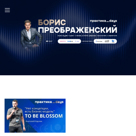
Анатолий Карлюк в выпуске ПрактикаDays