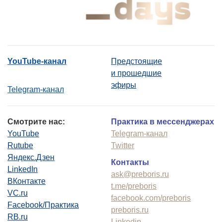
YouTube-канал
Предстоящие
и прошедшие
эфиры
Telegram-канал
Смотрите нас:
Практика в мессенджерах
YouTube
Telegram-канал
Rutube
Twitter
Яндекс.Дзен
Контакты
LinkedIn
ask@preboris.ru
ВКонтакте
t.me/preboris
VC.ru
facebook.com/preboris
Facebook/Практика
preboris.ru
RB.ru
Linkedin