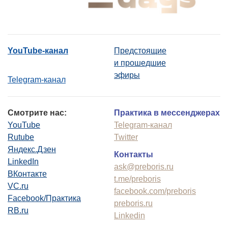
YouTube-канал
Предстоящие
и прошедшие
эфиры
Telegram-канал
Смотрите нас:
Практика в мессенджерах
YouTube
Telegram-канал
Rutube
Twitter
Яндекс.Дзен
Контакты
LinkedIn
ask@preboris.ru
ВКонтакте
t.me/preboris
VC.ru
facebook.com/preboris
Facebook/Практика
preboris.ru
RB.ru
Linkedin