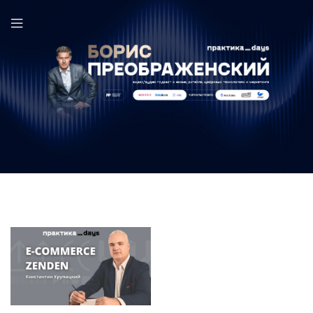
Константин Крупицкий в выпуске ПрактикаDays