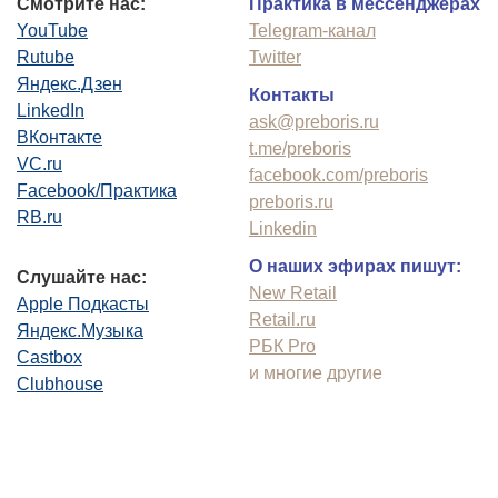
Смотрите нас:
Практика в мессенджерах
YouTube
Telegram-канал
Rutube
Twitter
Яндекс.Дзен
Контакты
LinkedIn
ask@preboris.ru
ВКонтакте
t.me/preboris
VC.ru
facebook.com/preboris
Facebook/Практика
preboris.ru
RB.ru
Linkedin
О наших эфирах пишут:
Слушайте нас:
New Retail
Apple Подкасты
Retail.ru
Яндекс.Музыка
РБК Pro
Castbox
и многие другие
Clubhouse