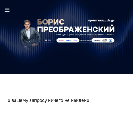
Егор Шевлягин в выпуске ПрактикаDays
По вашему запросу ничего не найдено