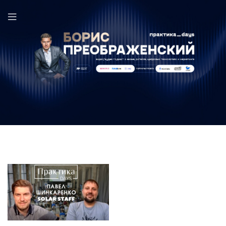
Павел Шинкаренко в выпуске ПрактикаDays