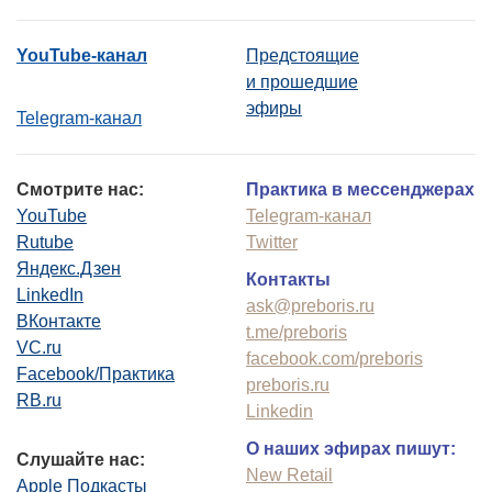
YouTube-канал
Предстоящие
и прошедшие
эфиры
Telegram-канал
Смотрите нас:
Практика в мессенджерах
YouTube
Telegram-канал
Rutube
Twitter
Яндекс.Дзен
Контакты
LinkedIn
ask@preboris.ru
ВКонтакте
t.me/preboris
VC.ru
facebook.com/preboris
Facebook/Практика
preboris.ru
RB.ru
Linkedin
О наших эфирах пишут:
Слушайте нас:
New Retail
Apple Подкасты