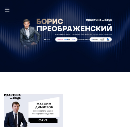
Максим Димитров в выпуске ПрактикаDays