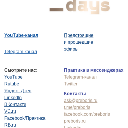
YouTube-канал
Предстоящие
и прошедшие
эфиры
Telegram-канал
Смотрите нас:
Практика в мессенджерах
YouTube
Telegram-канал
Rutube
Twitter
Яндекс.Дзен
Контакты
LinkedIn
ask@preboris.ru
ВКонтакте
t.me/preboris
VC.ru
facebook.com/preboris
Facebook/Практика
preboris.ru
RB.ru
Linkedin