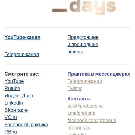
YouTube-канал
Предстоящие
и прошедшие
эфиры
Telegram-канал
Смотрите нас:
Практика в мессенджерах
YouTube
Telegram-канал
Rutube
Twitter
Яндекс.Дзен
Контакты
LinkedIn
ask@preboris.ru
ВКонтакте
t.me/preboris
VC.ru
facebook.com/preboris
Facebook/Практика
preboris.ru
RB.ru
Linkedin