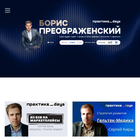
Гельтек-Медика в выпуске ПрактикаDays