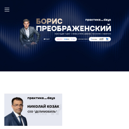
Делимобиль в выпуске ПрактикаDays