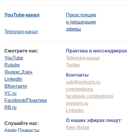
YouTube-канал
Предстоящие
и прошедшие
эфиры
Telegram-канал
Смотрите нас:
Практика в мессенджерах
YouTube
Telegram-канал
Rutube
Twitter
Яндекс.Дзен
Контакты
LinkedIn
ask@preboris.ru
ВКонтакте
t.me/preboris
VC.ru
facebook.com/preboris
Facebook/Практика
preboris.ru
RB.ru
Linkedin
О наших эфирах пишут:
Слушайте нас:
New Retail
Apple Подкасты