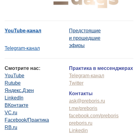
YouTube-канал
Предстоящие
и прошедшие
эфиры
Telegram-канал
Смотрите нас:
Практика в мессенджерах
YouTube
Telegram-канал
Rutube
Twitter
Яндекс.Дзен
Контакты
LinkedIn
ask@preboris.ru
ВКонтакте
t.me/preboris
VC.ru
facebook.com/preboris
Facebook/Практика
preboris.ru
RB.ru
Linkedin