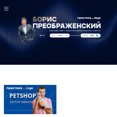
Сергей Иванов в выпуске ПрактикаDays