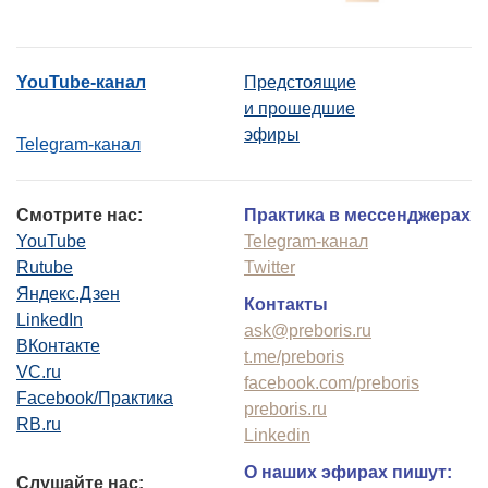
YouTube-канал
Предстоящие
и прошедшие
эфиры
Telegram-канал
Смотрите нас:
Практика в мессенджерах
YouTube
Telegram-канал
Rutube
Twitter
Яндекс.Дзен
Контакты
LinkedIn
ask@preboris.ru
ВКонтакте
t.me/preboris
VC.ru
facebook.com/preboris
Facebook/Практика
preboris.ru
RB.ru
Linkedin
О наших эфирах пишут:
Слушайте нас: