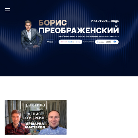
Ярмарка Мастеров в выпуске ПрактикаDays