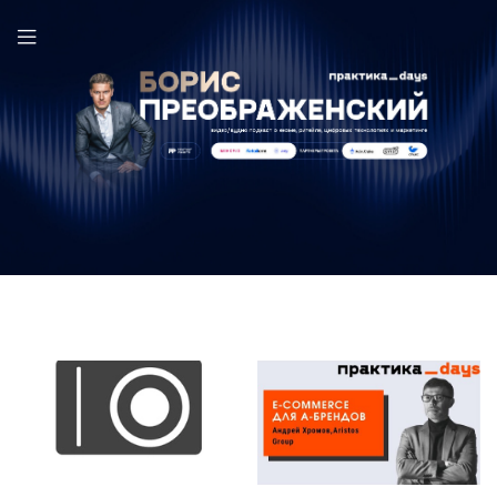
Андрей Хромов в выпуске ПрактикаDays