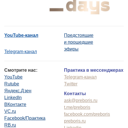
YouTube-канал
Предстоящие
и прошедшие
эфиры
Telegram-канал
Смотрите нас:
Практика в мессенджерах
YouTube
Telegram-канал
Rutube
Twitter
Яндекс.Дзен
Контакты
LinkedIn
ask@preboris.ru
ВКонтакте
t.me/preboris
VC.ru
facebook.com/preboris
Facebook/Практика
preboris.ru
RB.ru
Linkedin