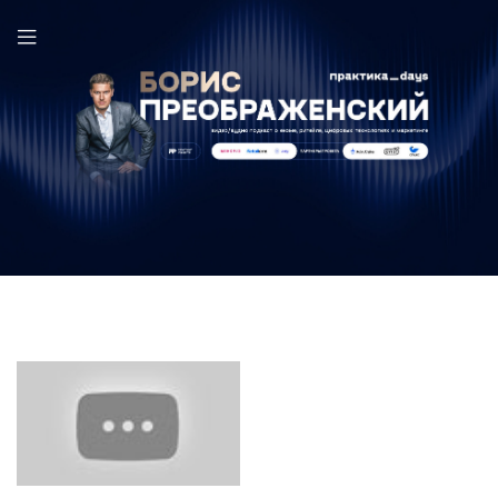
Екатерина Алферова в выпуске ПрактикаDays