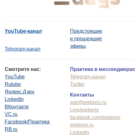
YouTube-канал
Предстоящие
и прошедшие
эфиры
Telegram-канал
Смотрите нас:
Практика в мессенджерах
YouTube
Telegram-канал
Rutube
Twitter
Яндекс.Дзен
Контакты
LinkedIn
ask@preboris.ru
ВКонтакте
t.me/preboris
VC.ru
facebook.com/preboris
Facebook/Практика
preboris.ru
RB.ru
Linkedin