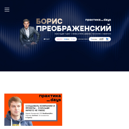
Justfood в выпуске ПрактикаDays