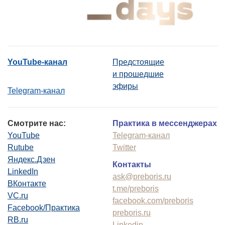
YouTube-канал
Предстоящие
и прошедшие
эфиры
Telegram-канал
Смотрите нас:
Практика в мессенджерах
YouTube
Telegram-канал
Rutube
Twitter
Яндекс.Дзен
Контакты
LinkedIn
ask@preboris.ru
ВКонтакте
t.me/preboris
VC.ru
facebook.com/preboris
Facebook/Практика
preboris.ru
RB.ru
Linkedin