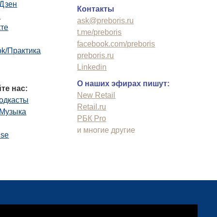
.Дзен
Контакты
n
ask@preboris.ru
кте
t.me/preboris
facebook.com/preboris
k/Практика
preboris.ru
Linkedin
О наших эфирах пишут:
те нас:
New Retail
одкасты
Retail.ru
.Музыка
РБК Pro
и многие другие
use