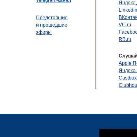
Telegram-канал
Яндекс
LinkedI
ВКонта
Предстоящие
VC.ru
и прошедшие
Faceboo
эфиры
RB.ru
Слушай
Apple П
Яндекс
Castbox
Clubho