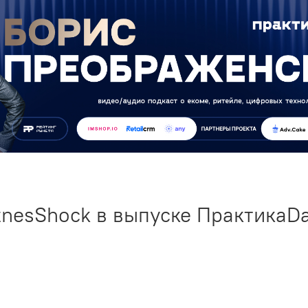
tnesShock в выпуске ПрактикаD