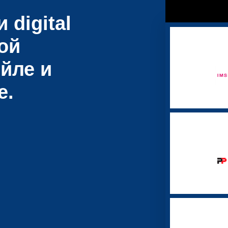
 digital
ой
йле и
е.