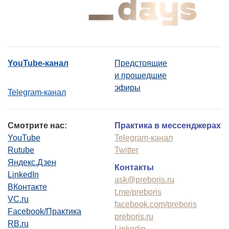
YouTube-канал
Предстоящие
и прошедшие
эфиры
Telegram-канал
Смотрите нас:
Практика в мессенджерах
YouTube
Telegram-канал
Rutube
Twitter
Яндекс.Дзен
Контакты
LinkedIn
ask@preboris.ru
ВКонтакте
t.me/preboris
VC.ru
facebook.com/preboris
Facebook/Практика
preboris.ru
RB.ru
Linkedin