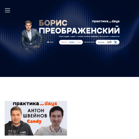
Candy в выпуске ПрактикаDays