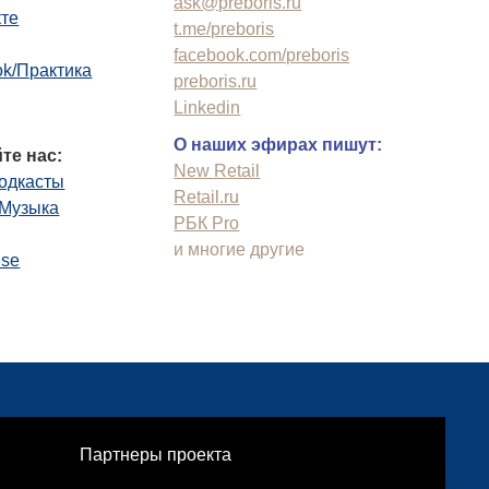
ask@preboris.ru
кте
t.me/preboris
facebook.com/preboris
k/Практика
preboris.ru
Linkedin
О наших эфирах пишут:
те нас:
New Retail
одкасты
Retail.ru
.Музыка
РБК Pro
и многие другие
use
Партнеры проекта