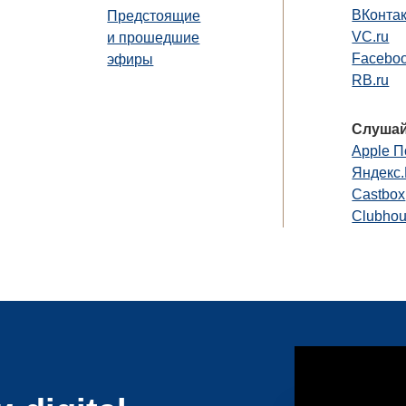
ВКонта
Предстоящие
VC.ru
и прошедшие
Faceboo
эфиры
RB.ru
Слушай
Apple П
Яндекс
Castbox
Clubho