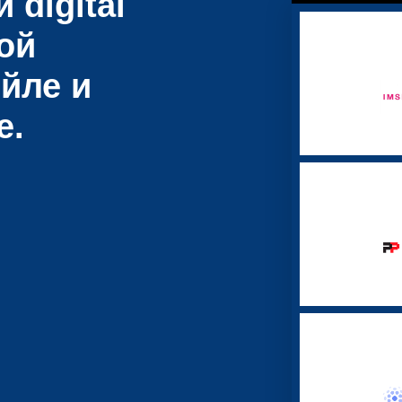
 digital
ой
йле и
е.