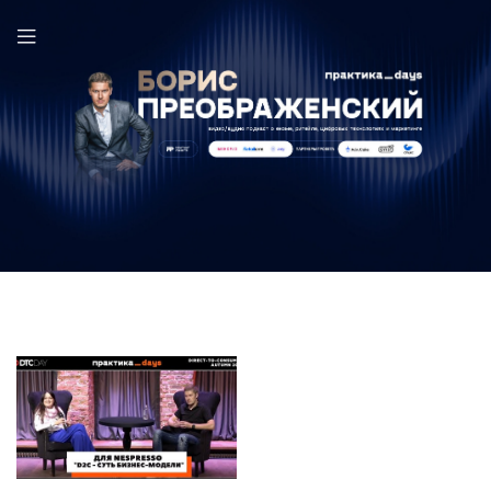
Nespresso в выпуске ПрактикаDays