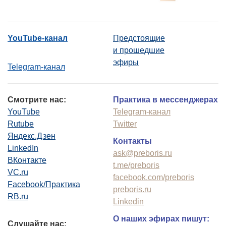
YouTube-канал
Предстоящие
и прошедшие
эфиры
Telegram-канал
Смотрите нас:
Практика в мессенджерах
YouTube
Telegram-канал
Rutube
Twitter
Яндекс.Дзен
Контакты
LinkedIn
ask@preboris.ru
ВКонтакте
t.me/preboris
VC.ru
facebook.com/preboris
Facebook/Практика
preboris.ru
RB.ru
Linkedin
О наших эфирах пишут:
Слушайте нас: