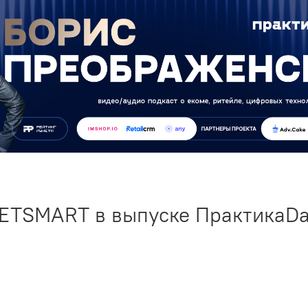
IETSMART в выпуске ПрактикаDa