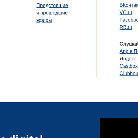
ВКонта
Предстоящие
VC.ru
и прошедшие
Faceboo
эфиры
RB.ru
Слушай
Apple П
Яндекс
Castbox
Clubho