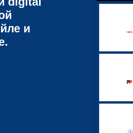
 digital
ой
йле и
е.