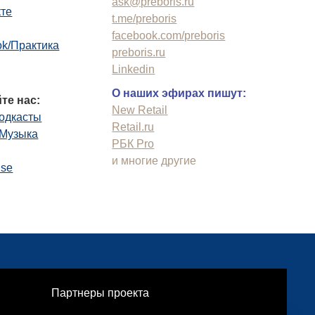
ask@preboris.ru
кте
t.me/preboris
facebook.com/preboris
k/Практика
preboris.ru
Linkedin
О наших эфирах пишут:
те нас:
New Retail
одкасты
Retail.ru
.Музыка
РБК Pro
и многие другие
use
Партнеры проекта