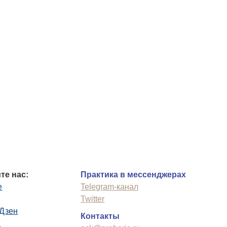
те нас:
Практика в мессенджерах
e
Telegram-канал
Twitter
.Дзен
Контакты
n