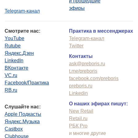
и прошедшие
эфиры
Telegram-канал
Смотрите нас:
Практика в мессенджерах
YouTube
Telegram-канал
Rutube
Twitter
Яндекс.Дзен
Контакты
LinkedIn
ask@preboris.ru
ВКонтакте
t.me/preboris
VC.ru
facebook.com/preboris
Facebook/Практика
preboris.ru
RB.ru
Linkedin
О наших эфирах пишут:
Слушайте нас:
New Retail
Apple Подкасты
Retail.ru
Яндекс.Музыка
РБК Pro
Castbox
и многие другие
Clubhouse