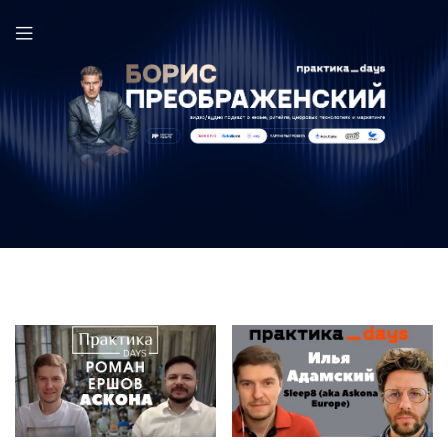
Аскона в выпуске ПрактикаDays