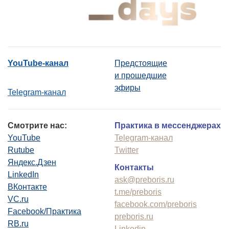
YouTube-канал
Предстоящие
и прошедшие
эфиры
Telegram-канал
Смотрите нас:
Практика в мессенджерах
YouTube
Telegram-канал
Rutube
Twitter
Яндекс.Дзен
Контакты
LinkedIn
ask@preboris.ru
ВКонтакте
t.me/preboris
VC.ru
facebook.com/preboris
Facebook/Практика
preboris.ru
RB.ru
Linkedin