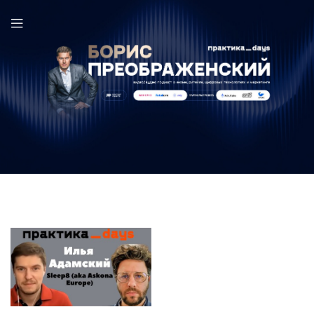
Илья Адамский в выпуске ПрактикаDays