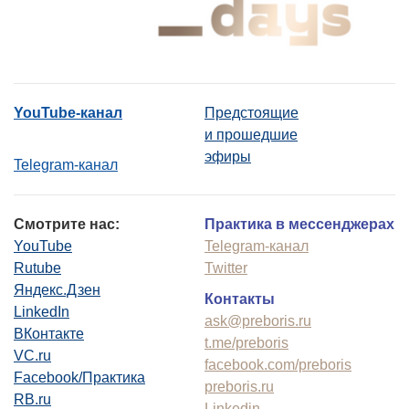
YouTube-канал
Предстоящие
и прошедшие
эфиры
Telegram-канал
Смотрите нас:
Практика в мессенджерах
YouTube
Telegram-канал
Rutube
Twitter
Яндекс.Дзен
Контакты
LinkedIn
ask@preboris.ru
ВКонтакте
t.me/preboris
VC.ru
facebook.com/preboris
Facebook/Практика
preboris.ru
RB.ru
Linkedin