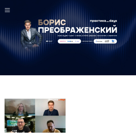
Helptomama.ru в выпуске ПрактикаDays