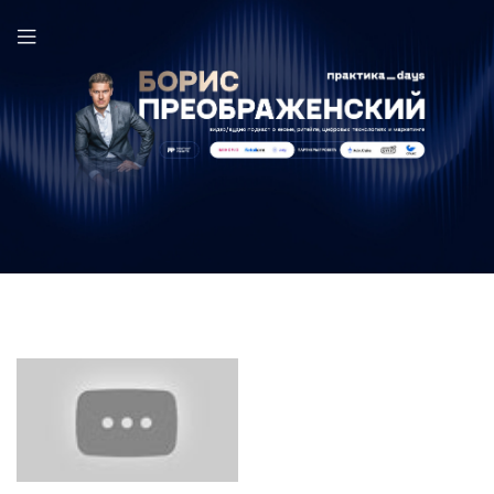
Николай Стотыка в выпуске ПрактикаDays