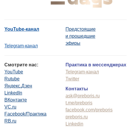
YouTube-канал
Предстоящие
и прошедшие
эфиры
Telegram-канал
Смотрите нас:
Практика в мессенджерах
YouTube
Telegram-канал
Rutube
Twitter
Яндекс.Дзен
Контакты
LinkedIn
ask@preboris.ru
ВКонтакте
t.me/preboris
VC.ru
facebook.com/preboris
Facebook/Практика
preboris.ru
RB.ru
Linkedin