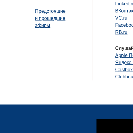
LinkedI
ВКонта
Предстоящие
VC.ru
и прошедшие
Faceboo
эфиры
RB.ru
Слушай
Apple П
Яндекс
Castbox
Clubho