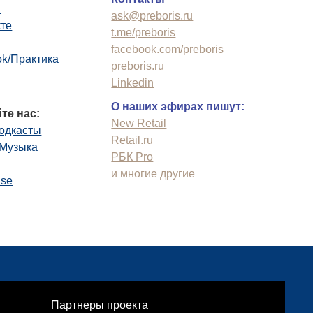
n
ask@preboris.ru
кте
t.me/preboris
facebook.com/preboris
k/Практика
preboris.ru
Linkedin
О наших эфирах пишут:
те нас:
New Retail
одкасты
Retail.ru
.Музыка
РБК Pro
и многие другие
use
Партнеры проекта