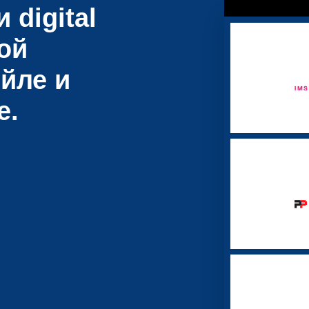
 digital
ой
йле и
е.