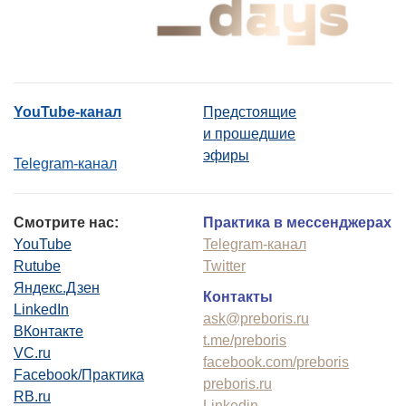
YouTube-канал
Предстоящие
и прошедшие
эфиры
Telegram-канал
Смотрите нас:
Практика в мессенджерах
YouTube
Telegram-канал
Rutube
Twitter
Яндекс.Дзен
Контакты
LinkedIn
ask@preboris.ru
ВКонтакте
t.me/preboris
VC.ru
facebook.com/preboris
Facebook/Практика
preboris.ru
RB.ru
Linkedin