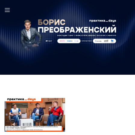
Игорь Боблак в выпуске ПрактикаDays