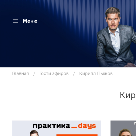
Меню
Главная
Гости эфиров
Кирилл Пыжов
Кир