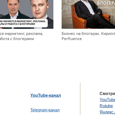
ся маркетинг, реклама,
Бизнес на блогерах. Кирил
абота с блогерами
Perfluence
Смотри
YouTube-канал
YouTub
Rutube
Telegram-канал
Яндекс