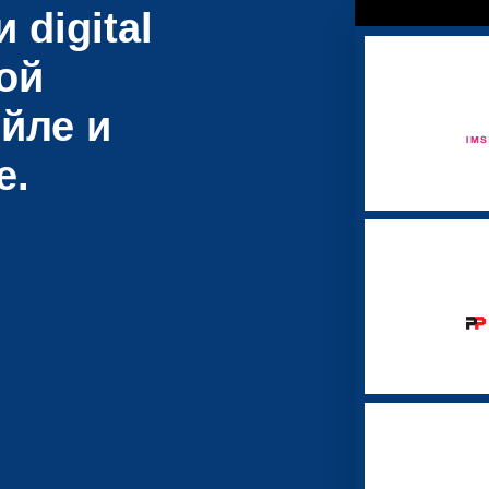
 digital
ой
йле и
е.