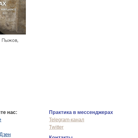
л Пыжов,
те нас:
Практика в мессенджерах
e
Telegram-канал
Twitter
.Дзен
Контакты