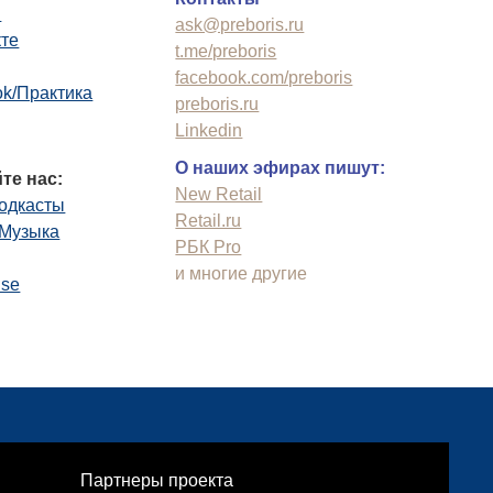
n
ask@preboris.ru
кте
t.me/preboris
facebook.com/preboris
k/Практика
preboris.ru
Linkedin
О наших эфирах пишут:
те нас:
New Retail
одкасты
Retail.ru
.Музыка
РБК Pro
и многие другие
use
Партнеры проекта