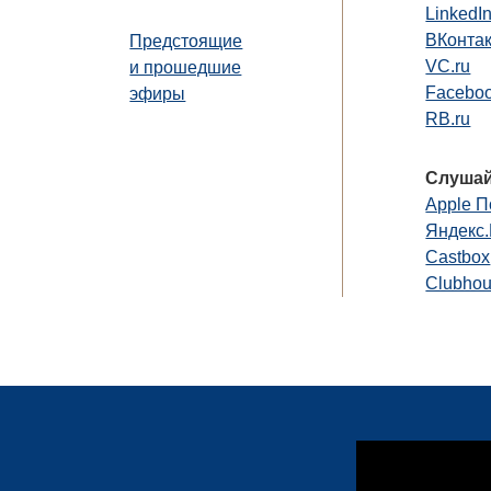
LinkedI
ВКонта
Предстоящие
VC.ru
и прошедшие
Faceboo
эфиры
RB.ru
Слушай
Apple П
Яндекс
Castbox
Clubho