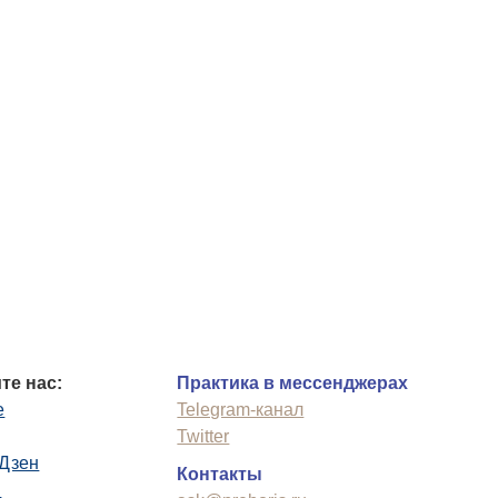
те нас:
Практика в мессенджерах
e
Telegram-канал
Twitter
.Дзен
Контакты
n