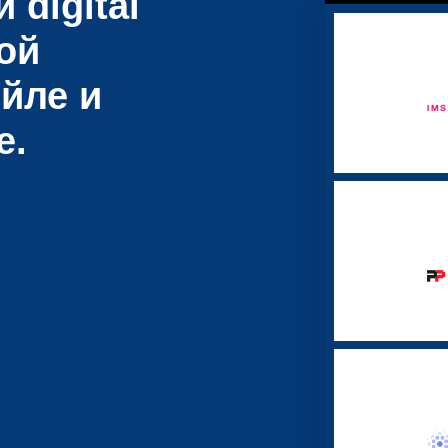
 digital
ой
йле и
е.