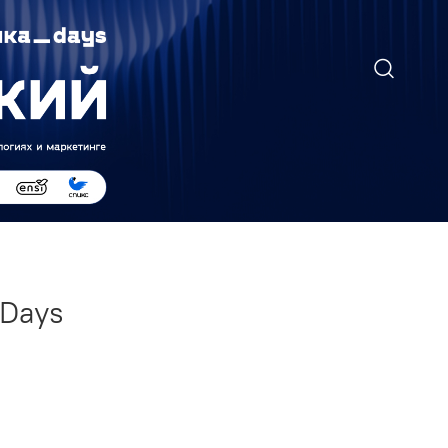
аDays