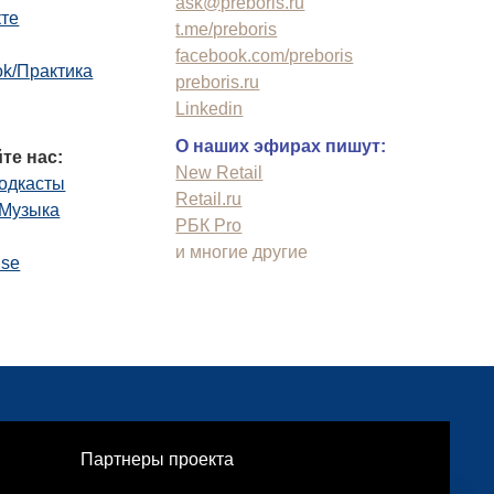
ask@preboris.ru
кте
t.me/preboris
facebook.com/preboris
k/Практика
preboris.ru
Linkedin
О наших эфирах пишут:
те нас:
New Retail
одкасты
Retail.ru
.Музыка
РБК Pro
и многие другие
use
Партнеры проекта