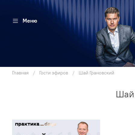
Меню
Главная
Гости эфиров
Шай Грановский
Шай 