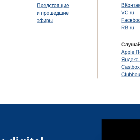
ВКонта
Предстоящие
VC.ru
и прошедшие
Faceboo
эфиры
RB.ru
Слушай
Apple П
Яндекс
Castbox
Clubho