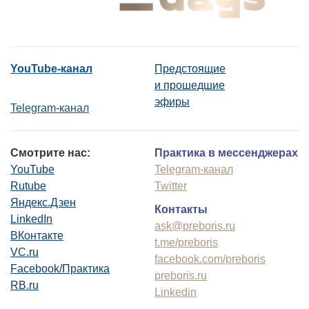
YouTube-канал
Предстоящие
и прошедшие
эфиры
Telegram-канал
Смотрите нас:
Практика в мессенджерах
YouTube
Telegram-канал
Rutube
Twitter
Яндекс.Дзен
Контакты
LinkedIn
ask@preboris.ru
ВКонтакте
t.me/preboris
VC.ru
facebook.com/preboris
Facebook/Практика
preboris.ru
RB.ru
Linkedin