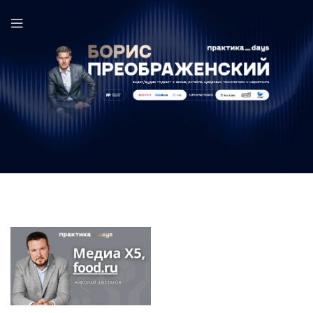
food.ru в выпуске ПрактикаDays