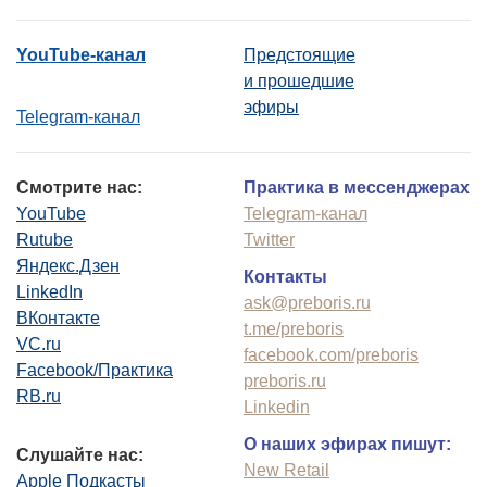
YouTube-канал
Предстоящие
и прошедшие
эфиры
Telegram-канал
Смотрите нас:
Практика в мессенджерах
YouTube
Telegram-канал
Rutube
Twitter
Яндекс.Дзен
Контакты
LinkedIn
ask@preboris.ru
ВКонтакте
t.me/preboris
VC.ru
facebook.com/preboris
Facebook/Практика
preboris.ru
RB.ru
Linkedin
О наших эфирах пишут:
Слушайте нас:
New Retail
Apple Подкасты