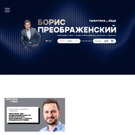
Сергей Ашин в выпуске ПрактикаDays