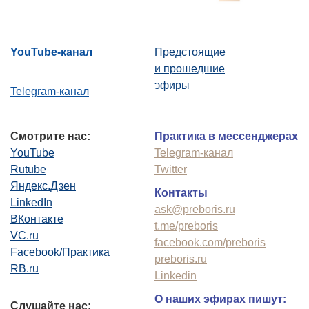
YouTube-канал
Предстоящие
и прошедшие
эфиры
Telegram-канал
Смотрите нас:
Практика в мессенджерах
YouTube
Telegram-канал
Rutube
Twitter
Яндекс.Дзен
Контакты
LinkedIn
ask@preboris.ru
ВКонтакте
t.me/preboris
VC.ru
facebook.com/preboris
Facebook/Практика
preboris.ru
RB.ru
Linkedin
О наших эфирах пишут:
Слушайте нас: