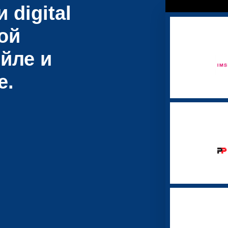
 digital
ой
йле и
е.