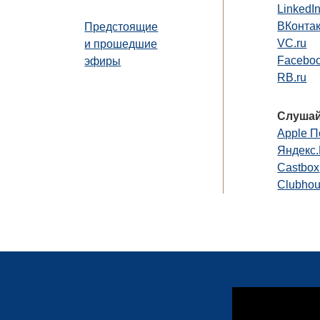
LinkedI
ВКонта
Предстоящие
VC.ru
и прошедшие
Faceboo
эфиры
RB.ru
Слушай
Apple П
Яндекс
Castbox
Clubho