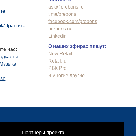
n
ask@preboris.ru
кте
t.me/preboris
facebook.com/preboris
k/Практика
preboris.ru
Linkedin
О наших эфирах пишут:
те нас:
New Retail
одкасты
Retail.ru
.Музыка
РБК Pro
и многие другие
use
Партнеры проекта