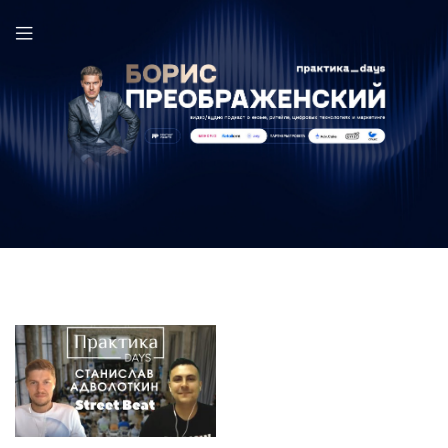
Станислав Адволоткин в выпуске ПрактикаDays