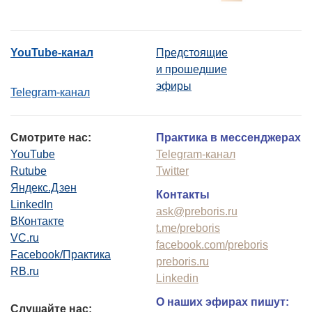
YouTube-канал
Предстоящие
и прошедшие
эфиры
Telegram-канал
Смотрите нас:
Практика в мессенджерах
YouTube
Telegram-канал
Rutube
Twitter
Яндекс.Дзен
Контакты
LinkedIn
ask@preboris.ru
ВКонтакте
t.me/preboris
VC.ru
facebook.com/preboris
Facebook/Практика
preboris.ru
RB.ru
Linkedin
О наших эфирах пишут:
Слушайте нас: