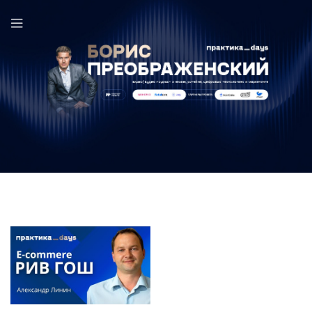
Александр Линин в выпуске ПрактикаDays