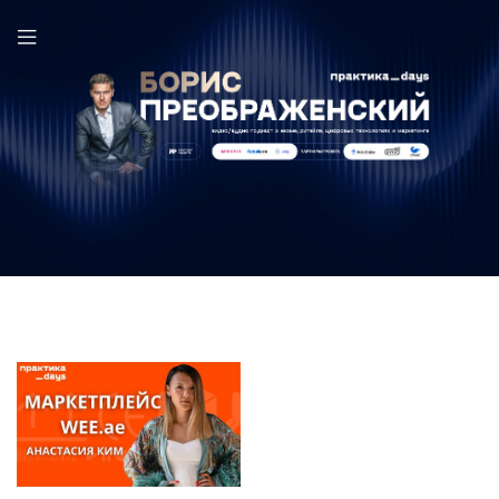
WEE в выпуске ПрактикаDays