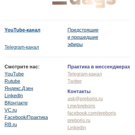
YouTube-канал
Предстоящие
и прошедшие
эфиры
Telegram-канал
Смотрите нас:
Практика в мессенджерах
YouTube
Telegram-канал
Rutube
Twitter
Яндекс.Дзен
Контакты
LinkedIn
ask@preboris.ru
ВКонтакте
t.me/preboris
VC.ru
facebook.com/preboris
Facebook/Практика
preboris.ru
RB.ru
Linkedin