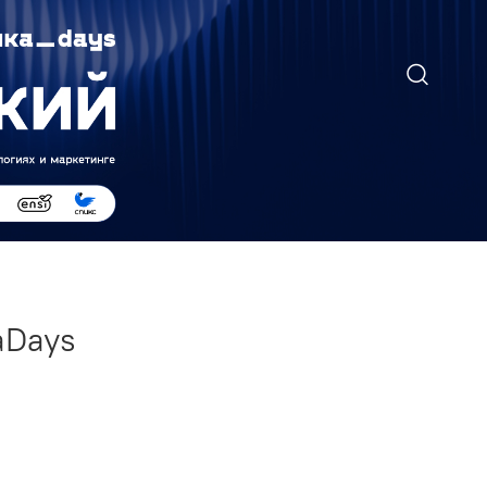
аDays