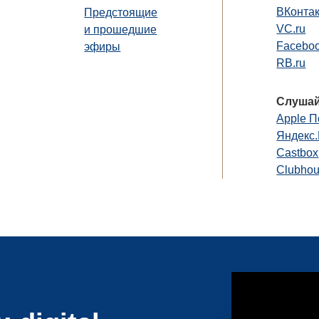
ВКонта
Предстоящие
VC.ru
и прошедшие
Faceboo
эфиры
RB.ru
Слушай
Apple П
Яндекс
Castbox
Clubho