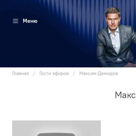
Меню
Главная
Гости эфиров
Максим Демидов
Макс