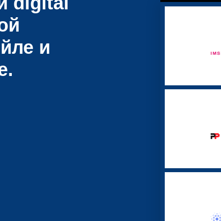
 digital
ой
йле и
е.