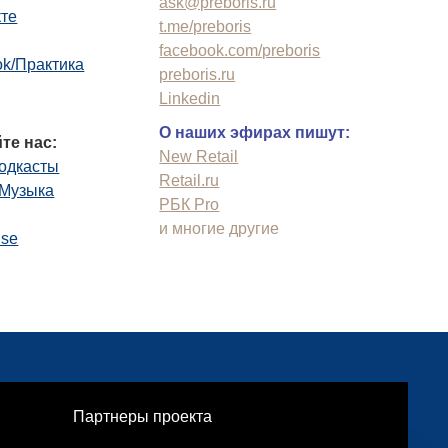
ask@preboris.ru
кте
t.me/preboris
facebook.com/preboris
k/Практика
preboris.ru
Linkedin
О наших эфирах пишут:
те нас:
New Retail
одкасты
Retail.ru
.Музыка
РБК Pro
и многие другие
use
Партнеры проекта