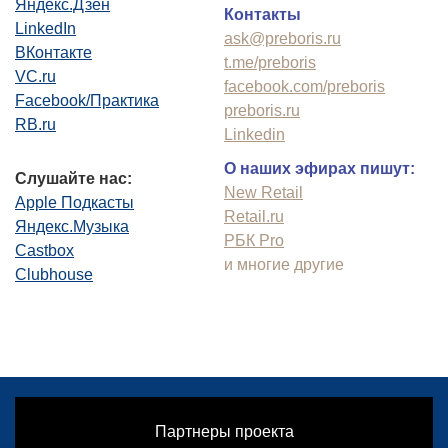
Яндекс.Дзен
Контакты
LinkedIn
ask@preboris.ru
ВКонтакте
t.me/preboris
VC.ru
facebook.com/preboris
Facebook/Практика
preboris.ru
RB.ru
Linkedin
О наших эфирах пишут:
Слушайте нас:
New Retail
Apple Подкасты
Retail.ru
Яндекс.Музыка
РБК Pro
Castbox
и многие другие
Clubhouse
Партнеры проекта