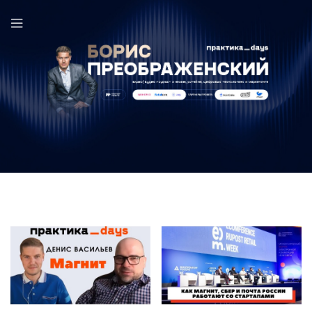
Магнит в выпуске ПрактикаDays