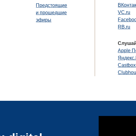
ВКонта
Предстоящие
VC.ru
и прошедшие
Faceboo
эфиры
RB.ru
Слушай
Apple П
Яндекс
Castbox
Clubho