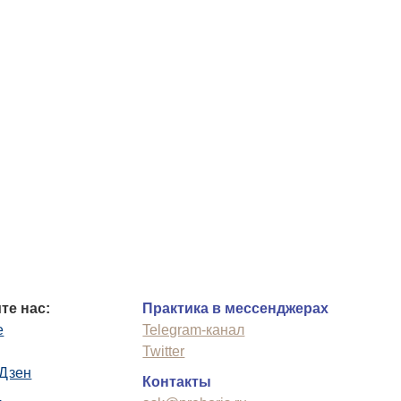
те нас:
Практика в мессенджерах
e
Telegram-канал
Twitter
.Дзен
Контакты
n