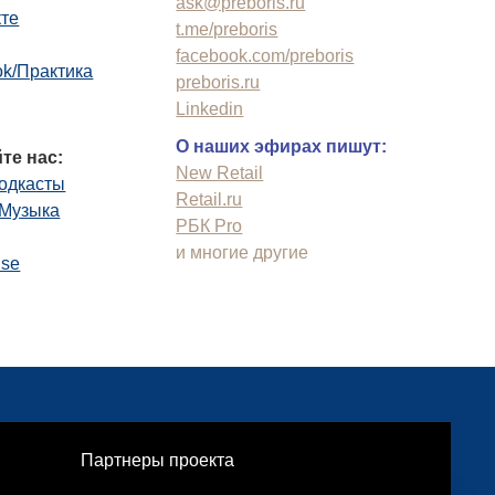
ask@preboris.ru
кте
t.me/preboris
facebook.com/preboris
k/Практика
preboris.ru
Linkedin
О наших эфирах пишут:
те нас:
New Retail
одкасты
Retail.ru
.Музыка
РБК Pro
и многие другие
use
Партнеры проекта