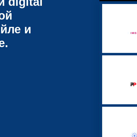
 digital
ой
йле и
е.