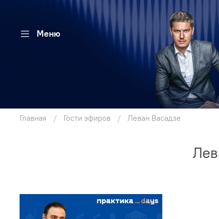
Меню
Главная
Гости эфиров
Леван Васадзе
Лев