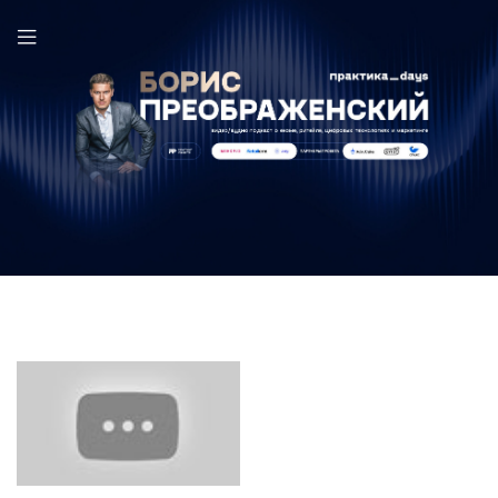
Bergner в выпуске ПрактикаDays