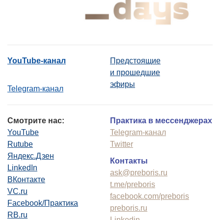
YouTube-канал
Предстоящие
и прошедшие
эфиры
Telegram-канал
Смотрите нас:
Практика в мессенджерах
YouTube
Telegram-канал
Rutube
Twitter
Яндекс.Дзен
Контакты
LinkedIn
ask@preboris.ru
ВКонтакте
t.me/preboris
VC.ru
facebook.com/preboris
Facebook/Практика
preboris.ru
RB.ru
Linkedin