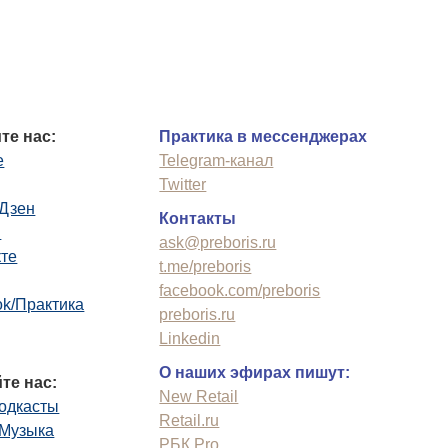
те нас:
Практика в мессенджерах
e
Telegram-канал
Twitter
.Дзен
Контакты
n
ask@preboris.ru
кте
t.me/preboris
facebook.com/preboris
k/Практика
preboris.ru
Linkedin
О наших эфирах пишут:
те нас:
New Retail
одкасты
Retail.ru
.Музыка
РБК Pro