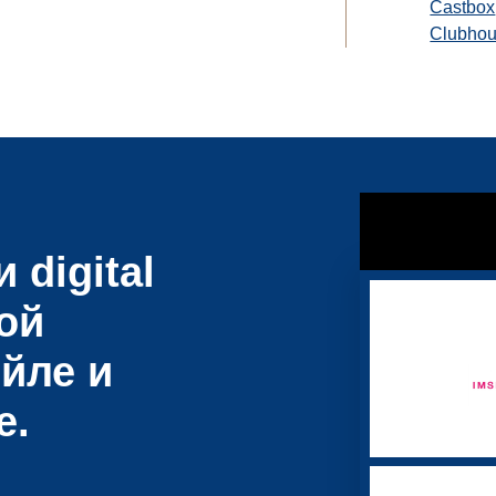
Castbox
Clubho
 digital
ой
йле и
е.