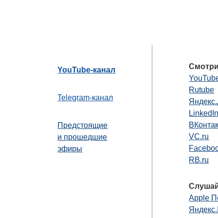
Смотри
YouTube-канал
YouTub
Rutube
Telegram-канал
Яндекс
LinkedI
ВКонта
Предстоящие
VC.ru
и прошедшие
Faceboo
эфиры
RB.ru
Слушай
Apple П
Яндекс