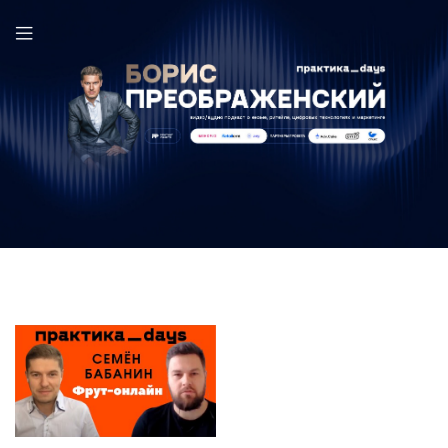
Семён Бабанин в выпуске ПрактикаDays