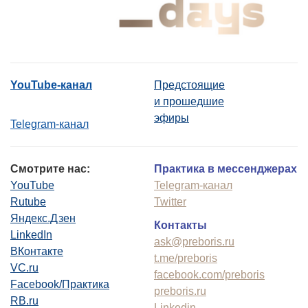
YouTube-канал
Предстоящие
и прошедшие
эфиры
Telegram-канал
Смотрите нас:
Практика в мессенджерах
YouTube
Telegram-канал
Rutube
Twitter
Яндекс.Дзен
Контакты
LinkedIn
ask@preboris.ru
ВКонтакте
t.me/preboris
VC.ru
facebook.com/preboris
Facebook/Практика
preboris.ru
RB.ru
Linkedin